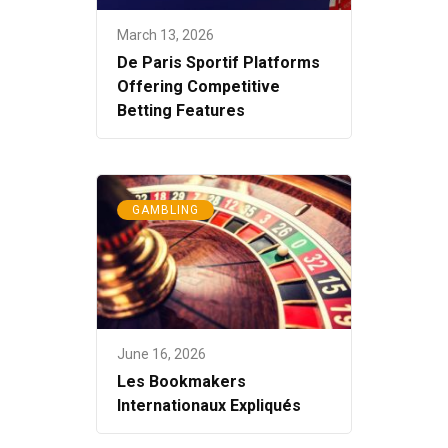
March 13, 2026
De Paris Sportif Platforms
Offering Competitive
Betting Features
GAMBLING
June 16, 2026
Les Bookmakers
Internationaux Expliqués