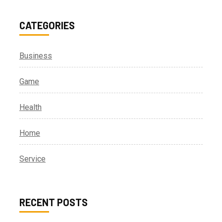
CATEGORIES
Business
Game
Health
Home
Service
RECENT POSTS