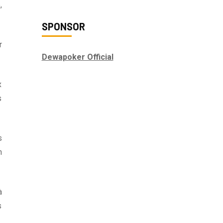
,
SPONSOR
r
Dewapoker Official
x
s
s
n
à
s