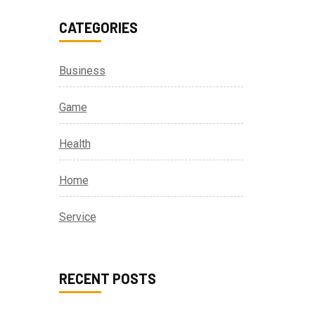
CATEGORIES
Business
Game
Health
Home
Service
RECENT POSTS