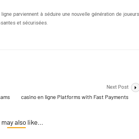
ligne parviennent à séduire une nouvelle génération de joueurs
ssantes et sécurisées.
Next Post
 aams
casino en ligne Platforms with Fast Payments
 may also like...