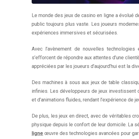
Le monde des jeux de casino en ligne a évolué de 
public toujours plus vaste. Les joueurs modern
expériences immersives et sécurisées.
Avec l’avènement de nouvelles technologies 
s’efforcent de répondre aux attentes d’une client
appréciées par les joueurs d’aujourd’hui est la di
Des machines à sous aux jeux de table classiqu
infinies. Les développeurs de jeux investissent 
et d’animations fluides, rendant l’expérience de j
De plus, les jeux en direct, avec de véritables c
physique depuis le confort de leur domicile. La s
ligne
œuvre des technologies avancées pour garan