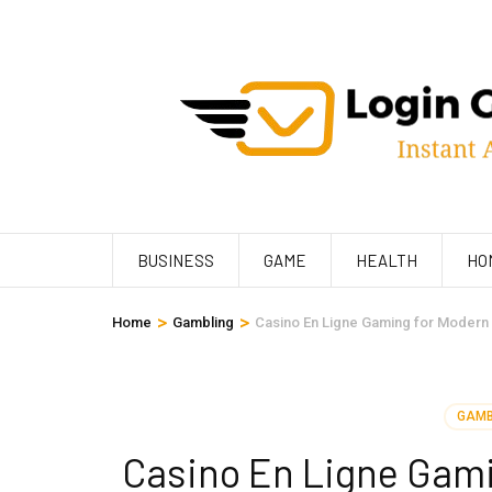
Skip
to
content
(Press
Enter)
BUSINESS
GAME
HEALTH
HO
>
>
Home
Gambling
Casino En Ligne Gaming for Modern 
GAMB
Casino En Ligne Gami