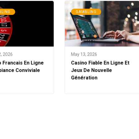
BLING
GAMBLING
2, 2026
May 13, 2026
 Francais En Ligne
Casino Fiable En Ligne Et
biance Conviviale
Jeux De Nouvelle
Génération