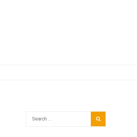
Search
for: