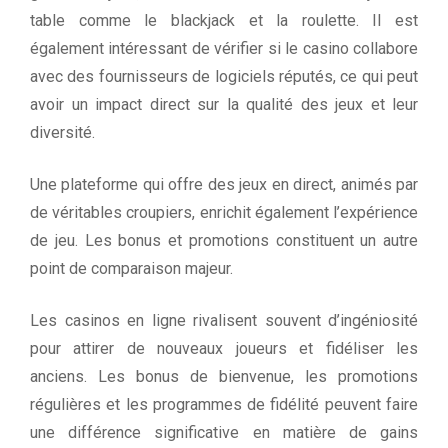
table comme le blackjack et la roulette. Il est
également intéressant de vérifier si le casino collabore
avec des fournisseurs de logiciels réputés, ce qui peut
avoir un impact direct sur la qualité des jeux et leur
diversité.
Une plateforme qui offre des jeux en direct, animés par
de véritables croupiers, enrichit également l’expérience
de jeu. Les bonus et promotions constituent un autre
point de comparaison majeur.
Les casinos en ligne rivalisent souvent d’ingéniosité
pour attirer de nouveaux joueurs et fidéliser les
anciens. Les bonus de bienvenue, les promotions
régulières et les programmes de fidélité peuvent faire
une différence significative en matière de gains