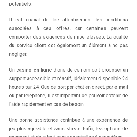
potentiels.
Il est crucial de lire attentivement les conditions
associées à ces offres, car certaines peuvent
comporter des exigences de mise élevées. La qualité
du service client est également un élément à ne pas
négliger.
Un
casino en ligne
digne de ce nom doit proposer un
support accessible et réactif, idéalement disponible 24
heures sur 24. Que ce soit par chat en direct, par e-mail
ou par téléphone, il est important de pouvoir obtenir de
l’aide rapidement en cas de besoin.
Une bonne assistance contribue à une expérience de
jeu plus agréable et sans stress. Enfin, les options de