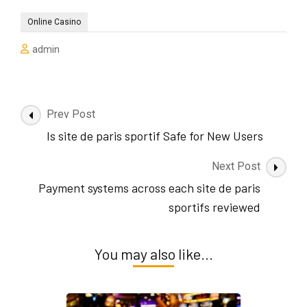
Online Casino
admin
Post
Prev Post
Navigation
Is site de paris sportif Safe for New Users
Next Post
Payment systems across each site de paris
sportifs reviewed
You may also like...