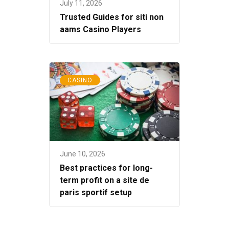
July 11, 2026
Trusted Guides for siti non
aams Casino Players
CASINO
June 10, 2026
Best practices for long-
term profit on a site de
paris sportif setup