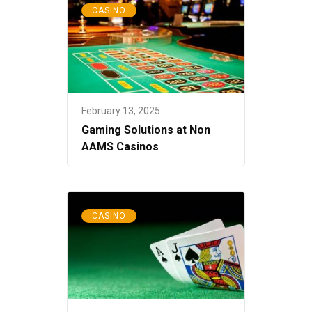
CASINO
February 13, 2025
Gaming Solutions at Non
AAMS Casinos
CASINO