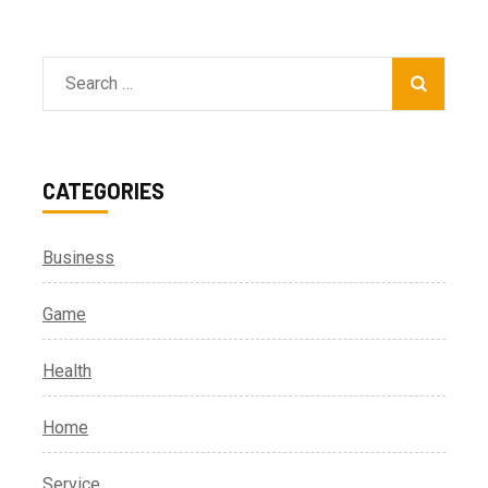
Search
for:
CATEGORIES
Business
Game
Health
Home
Service