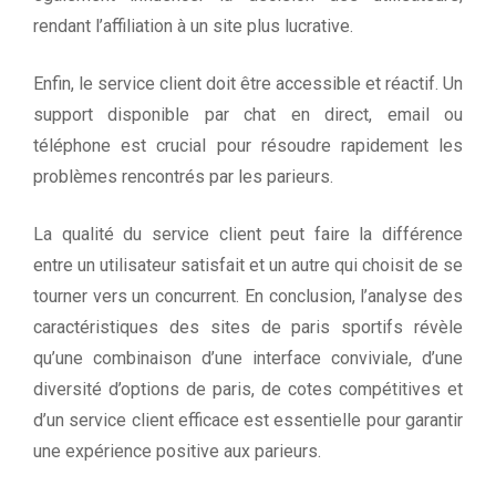
rendant l’affiliation à un site plus lucrative.
Enfin, le service client doit être accessible et réactif. Un
support disponible par chat en direct, email ou
téléphone est crucial pour résoudre rapidement les
problèmes rencontrés par les parieurs.
La qualité du service client peut faire la différence
entre un utilisateur satisfait et un autre qui choisit de se
tourner vers un concurrent. En conclusion, l’analyse des
caractéristiques des sites de paris sportifs révèle
qu’une combinaison d’une interface conviviale, d’une
diversité d’options de paris, de cotes compétitives et
d’un service client efficace est essentielle pour garantir
une expérience positive aux parieurs.