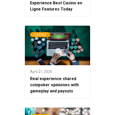
Experience Best Casino en
Ligne Features Today
CASINO
April 21, 2026
Real experience shared
coinpoker opiniones with
gameplay and payouts