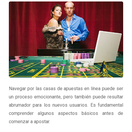
Navegar por las casas de apuestas en línea puede ser
un proceso emocionante, pero también puede resultar
abrumador para los nuevos usuarios. Es fundamental
comprender algunos aspectos básicos antes de
comenzar a apostar.