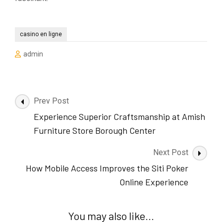
casino en ligne
admin
Post
Prev Post
Navigation
Experience Superior Craftsmanship at Amish
Furniture Store Borough Center
Next Post
How Mobile Access Improves the Siti Poker
Online Experience
You may also like...