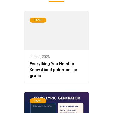
GAME
June 2, 2026
Everything You Need to
Know About poker online
gratis
GAME