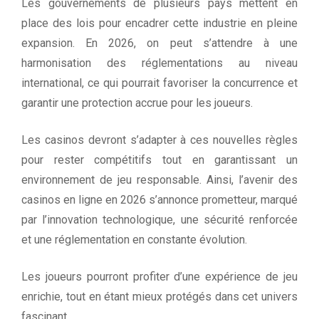
Les gouvernements de plusieurs pays mettent en
place des lois pour encadrer cette industrie en pleine
expansion. En 2026, on peut s’attendre à une
harmonisation des réglementations au niveau
international, ce qui pourrait favoriser la concurrence et
garantir une protection accrue pour les joueurs.
Les casinos devront s’adapter à ces nouvelles règles
pour rester compétitifs tout en garantissant un
environnement de jeu responsable. Ainsi, l’avenir des
casinos en ligne en 2026 s’annonce prometteur, marqué
par l’innovation technologique, une sécurité renforcée
et une réglementation en constante évolution.
Les joueurs pourront profiter d’une expérience de jeu
enrichie, tout en étant mieux protégés dans cet univers
fascinant.