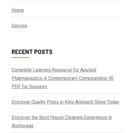
Home
Service
RECENT POSTS
Complete Learning Resource for Applied
Pharmaceutics in Contemporary Compounding 4E
PDF for Success
Discover Quality Picks in Kimi Antonelli Store Today
Discover the Best House Cleaning Experience in
Anchorage