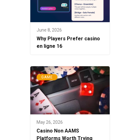
June 8, 2026
Why Players Prefer casino
en ligne 16
GAME
May 26, 2026
Casino Non AAMS
Platforms Worth Trying