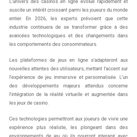
L’univers des casinos en ligne évolue rapidement et
suscite un intérêt croissant parmi les joueurs du monde
entier. En 2026, les experts prévoient que cette
industrie continuera de se transformer grâce à des
avancées technologiques et des changements dans
les comportements des consommateurs.
Les plateformes de jeux en ligne s’adapteront aux
nouvelles attentes des utilisateurs, mettant l’accent sur
l’expérience de jeu immersive et personnalisée. L’un
des développements majeurs attendus concerne
l’intégration de la réalité virtuelle et augmentée dans
les jeux de casino.
Ces technologies permettront aux joueurs de vivre une
expérience plus réaliste, les plongeant dans des
environnements de jeu où ils pourront interagir avec