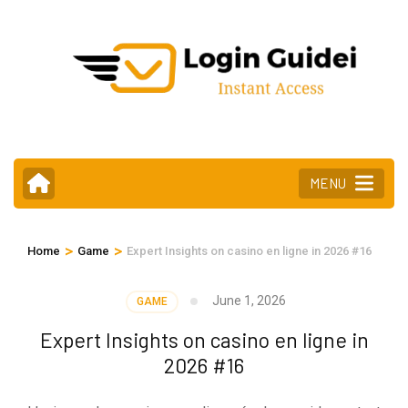
Skip
to
content
(Press
Enter)
MENU
>
>
Home
Game
Expert Insights on casino en ligne in 2026 #16
June 1, 2026
GAME
Expert Insights on casino en ligne in
2026 #16