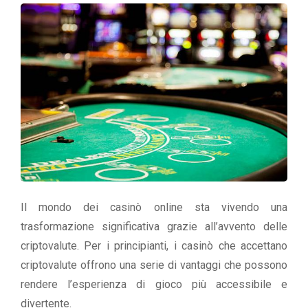
Il mondo dei casinò online sta vivendo una
trasformazione significativa grazie all’avvento delle
criptovalute. Per i principianti, i casinò che accettano
criptovalute offrono una serie di vantaggi che possono
rendere l’esperienza di gioco più accessibile e
divertente.