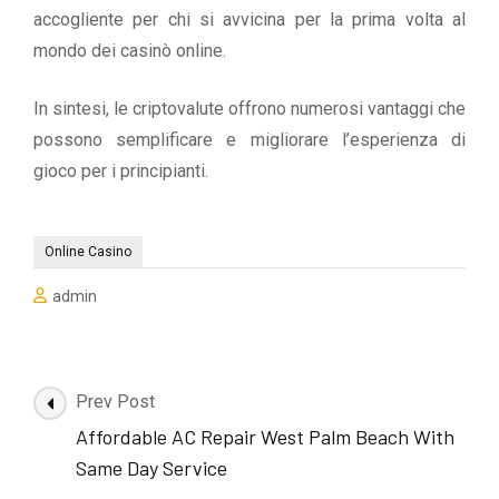
accogliente per chi si avvicina per la prima volta al
mondo dei casinò online.
In sintesi, le criptovalute offrono numerosi vantaggi che
possono semplificare e migliorare l’esperienza di
gioco per i principianti.
Online Casino
admin
Post
Prev Post
Navigation
Affordable AC Repair West Palm Beach With
Same Day Service