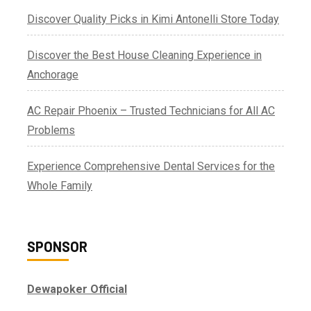
Discover Quality Picks in Kimi Antonelli Store Today
Discover the Best House Cleaning Experience in
Anchorage
AC Repair Phoenix – Trusted Technicians for All AC
Problems
Experience Comprehensive Dental Services for the
Whole Family
SPONSOR
Dewapoker Official