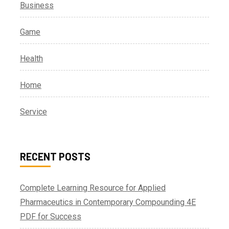
Business
Game
Health
Home
Service
RECENT POSTS
Complete Learning Resource for Applied
Pharmaceutics in Contemporary Compounding 4E
PDF for Success