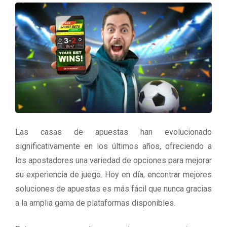
Las casas de apuestas han evolucionado
significativamente en los últimos años, ofreciendo a
los apostadores una variedad de opciones para mejorar
su experiencia de juego. Hoy en día, encontrar mejores
soluciones de apuestas es más fácil que nunca gracias
a la amplia gama de plataformas disponibles.