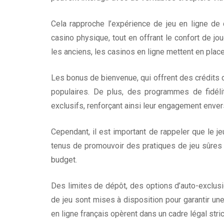
Cela rapproche l’expérience de jeu en ligne de 
casino physique, tout en offrant le confort de jo
les anciens, les casinos en ligne mettent en pla
Les bonus de bienvenue, qui offrent des crédits d
populaires. De plus, des programmes de fidéli
exclusifs, renforçant ainsi leur engagement enver
Cependant, il est important de rappeler que le j
tenus de promouvoir des pratiques de jeu sûres e
budget.
Des limites de dépôt, des options d’auto-exclus
de jeu sont mises à disposition pour garantir u
en ligne français opèrent dans un cadre légal stric