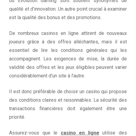
ou Evolution Gaming sont souvent synonymes de
qualité et d’innovation. Un autre point crucial à examiner
est la qualité des bonus et des promotions.
De nombreux casinos en ligne attirent de nouveaux
joueurs grâce à des offres alléchantes, mais il est
essentiel de lire les conditions générales qui les
accompagnent. Les exigences de mise, la durée de
validité des offres et les jeux éligibles peuvent varier
considérablement d’un site à l’autre.
Il est donc préférable de choisir un casino qui propose
des conditions claires et raisonnables. La sécurité des
transactions financières doit également être une
priorité.
Assurez-vous que le
casino en ligne
utilise des