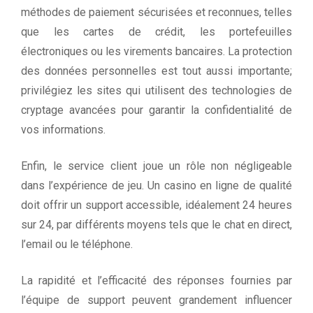
méthodes de paiement sécurisées et reconnues, telles
que les cartes de crédit, les portefeuilles
électroniques ou les virements bancaires. La protection
des données personnelles est tout aussi importante;
privilégiez les sites qui utilisent des technologies de
cryptage avancées pour garantir la confidentialité de
vos informations.
Enfin, le service client joue un rôle non négligeable
dans l’expérience de jeu. Un casino en ligne de qualité
doit offrir un support accessible, idéalement 24 heures
sur 24, par différents moyens tels que le chat en direct,
l’email ou le téléphone.
La rapidité et l’efficacité des réponses fournies par
l’équipe de support peuvent grandement influencer