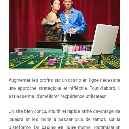
Augmenter les profits sur un casino en ligne nécessite
une approche stratégique et réfléchie. Tout d’abord, il
est essentiel d’améliorer l’expérience utilisateur.
Un site bien conçu, intuitif et rapide attire davantage de
joueurs et les incite à passer plus de temps sur la
plateforme. De
casino en ligne
même, l’optimisation