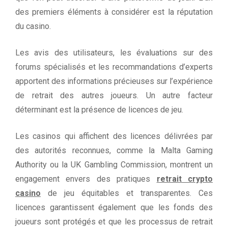
des premiers éléments à considérer est la réputation
du casino.
Les avis des utilisateurs, les évaluations sur des
forums spécialisés et les recommandations d’experts
apportent des informations précieuses sur l’expérience
de retrait des autres joueurs. Un autre facteur
déterminant est la présence de licences de jeu.
Les casinos qui affichent des licences délivrées par
des autorités reconnues, comme la Malta Gaming
Authority ou la UK Gambling Commission, montrent un
engagement envers des pratiques
retrait crypto
casino
de jeu équitables et transparentes. Ces
licences garantissent également que les fonds des
joueurs sont protégés et que les processus de retrait