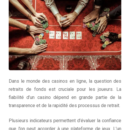
Dans le monde des casinos en ligne, la question des
retraits de fonds est cruciale pour les joueurs. La
fiabilité d’un casino dépend en grande partie de la
transparence et de la rapidité des processus de retrait.
Plusieurs indicateurs permettent d’évaluer la confiance
que l’on peut accorder à une plateforme de jeux. L’un