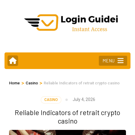
Skip
to
content
(Press
Enter)
MENU
>
>
Home
Casino
Reliable Indicators of retrait crypto casino
July 4, 2026
CASINO
Reliable Indicators of retrait crypto
casino