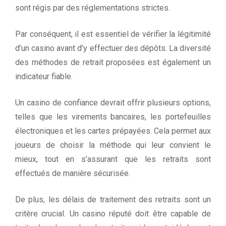
sont régis par des réglementations strictes.
Par conséquent, il est essentiel de vérifier la légitimité
d’un casino avant d’y effectuer des dépôts. La diversité
des méthodes de retrait proposées est également un
indicateur fiable.
Un casino de confiance devrait offrir plusieurs options,
telles que les virements bancaires, les portefeuilles
électroniques et les cartes prépayées. Cela permet aux
joueurs de choisir la méthode qui leur convient le
mieux, tout en s’assurant que les retraits sont
effectués de manière sécurisée.
De plus, les délais de traitement des retraits sont un
critère crucial. Un casino réputé doit être capable de