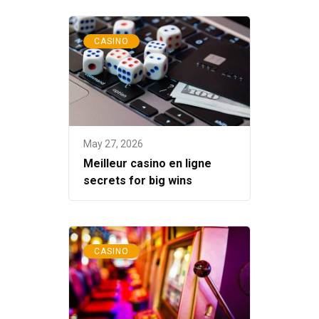
CASINO
May 27, 2026
Meilleur casino en ligne
secrets for big wins
CASINO