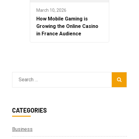
March 10, 2026
How Mobile Gaming is
Growing the Online Casino
in France Audience
Search
for:
CATEGORIES
Business