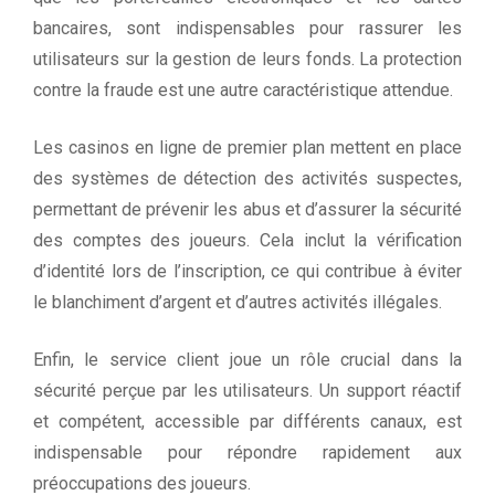
bancaires, sont indispensables pour rassurer les
utilisateurs sur la gestion de leurs fonds. La protection
contre la fraude est une autre caractéristique attendue.
Les casinos en ligne de premier plan mettent en place
des systèmes de détection des activités suspectes,
permettant de prévenir les abus et d’assurer la sécurité
des comptes des joueurs. Cela inclut la vérification
d’identité lors de l’inscription, ce qui contribue à éviter
le blanchiment d’argent et d’autres activités illégales.
Enfin, le service client joue un rôle crucial dans la
sécurité perçue par les utilisateurs. Un support réactif
et compétent, accessible par différents canaux, est
indispensable pour répondre rapidement aux
préoccupations des joueurs.