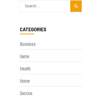
Search
for:
CATEGORIES
Business
Game
Health
Home
Service