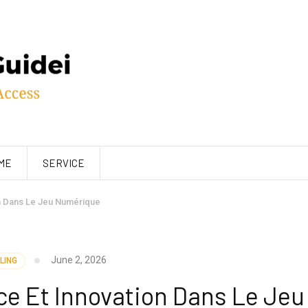
ME
SERVICE
on Dans Le Jeu Numérique
June 2, 2026
LING
ce Et Innovation Dans Le Jeu