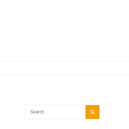
Search
for: