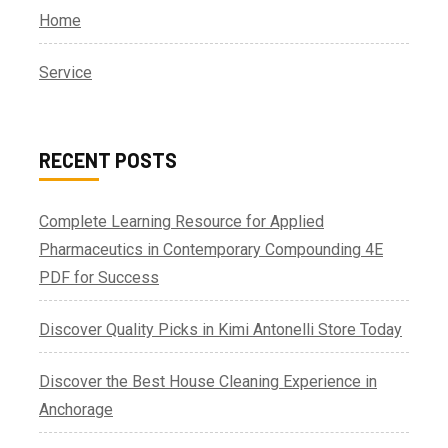
Home
Service
RECENT POSTS
Complete Learning Resource for Applied
Pharmaceutics in Contemporary Compounding 4E
PDF for Success
Discover Quality Picks in Kimi Antonelli Store Today
Discover the Best House Cleaning Experience in
Anchorage