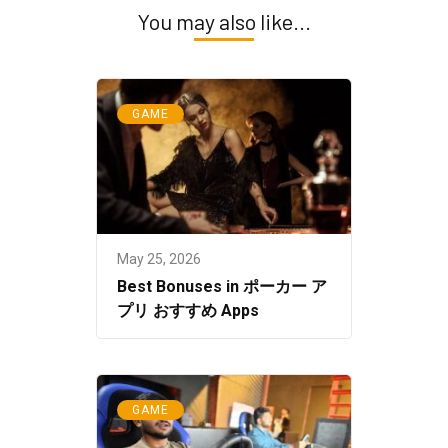
You may also like...
GAME
May 25, 2026
Best Bonuses in ポーカー ア
プリ おすすめ Apps
GAME