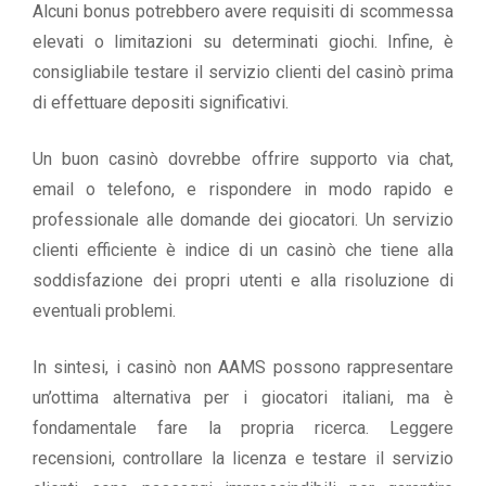
Alcuni bonus potrebbero avere requisiti di scommessa
elevati o limitazioni su determinati giochi. Infine, è
consigliabile testare il servizio clienti del casinò prima
di effettuare depositi significativi.
Un buon casinò dovrebbe offrire supporto via chat,
email o telefono, e rispondere in modo rapido e
professionale alle domande dei giocatori. Un servizio
clienti efficiente è indice di un casinò che tiene alla
soddisfazione dei propri utenti e alla risoluzione di
eventuali problemi.
In sintesi, i casinò non AAMS possono rappresentare
un’ottima alternativa per i giocatori italiani, ma è
fondamentale fare la propria ricerca. Leggere
recensioni, controllare la licenza e testare il servizio