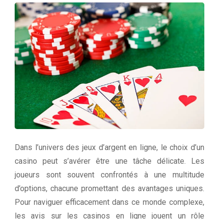
Dans l’univers des jeux d’argent en ligne, le choix d’un
casino peut s’avérer être une tâche délicate. Les
joueurs sont souvent confrontés à une multitude
d’options, chacune promettant des avantages uniques.
Pour naviguer efficacement dans ce monde complexe,
les avis sur les casinos en ligne jouent un rôle