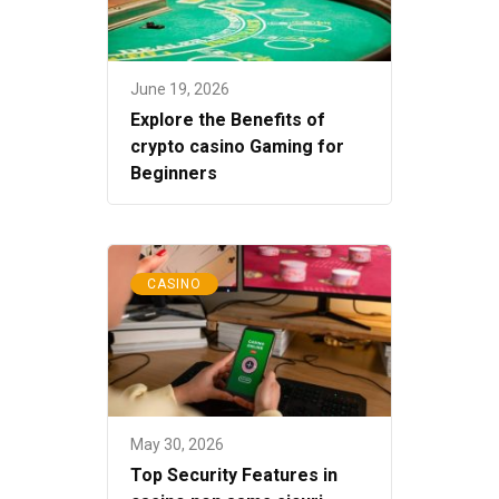
June 19, 2026
Explore the Benefits of
crypto casino Gaming for
Beginners
CASINO
May 30, 2026
Top Security Features in