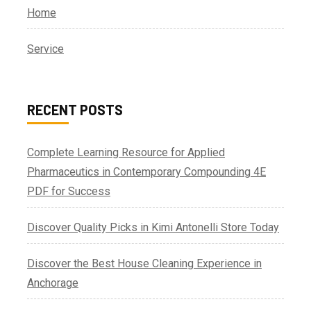
Home
Service
RECENT POSTS
Complete Learning Resource for Applied
Pharmaceutics in Contemporary Compounding 4E
PDF for Success
Discover Quality Picks in Kimi Antonelli Store Today
Discover the Best House Cleaning Experience in
Anchorage