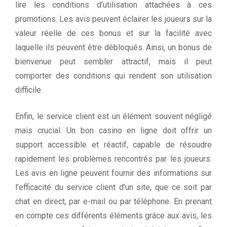
lire les conditions d’utilisation attachées à ces
promotions. Les avis peuvent éclairer les joueurs sur la
valeur réelle de ces bonus et sur la facilité avec
laquelle ils peuvent être débloqués. Ainsi, un bonus de
bienvenue peut sembler attractif, mais il peut
comporter des conditions qui rendent son utilisation
difficile.
Enfin, le service client est un élément souvent négligé
mais crucial. Un bon casino en ligne doit offrir un
support accessible et réactif, capable de résoudre
rapidement les problèmes rencontrés par les joueurs.
Les avis en ligne peuvent fournir des informations sur
l’efficacité du service client d’un site, que ce soit par
chat en direct, par e-mail ou par téléphone. En prenant
en compte ces différents éléments grâce aux avis, les