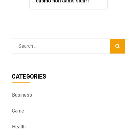
casino non aams sicuri
Search
for:
CATEGORIES
Business
Game
Health