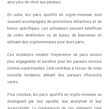
ainsi plus de choix aux parieurs.
En outre, les paris sportifs en crypto-monnaie sont
souvent accompagnés de promotions attractives et de
bonus spécifiques. Les utilisateurs peuvent bénéficier
de cotes améliorées ou de bonus de bienvenue en
utilisant des cryptomonnaies pour leurs paris.
Ces incitations rendent l’expérience de paris encore
plus engageante et lucrative pour les parieurs novices
comme expérimentés. Cela contribue à l’essor de cette
nouvelle tendance, attirant des parieurs d’horizons
variés.
Pour conclure, les paris sportifs en crypto-monnaie se
distinguent par leur rapidité, leur anonymat et leur
accessibilité. La combinaison de ces éléments crée