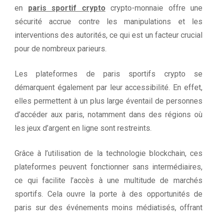
en
paris sportif crypto
crypto-monnaie offre une
sécurité accrue contre les manipulations et les
interventions des autorités, ce qui est un facteur crucial
pour de nombreux parieurs.
Les plateformes de paris sportifs crypto se
démarquent également par leur accessibilité. En effet,
elles permettent à un plus large éventail de personnes
d’accéder aux paris, notamment dans des régions où
les jeux d’argent en ligne sont restreints.
Grâce à l’utilisation de la technologie blockchain, ces
plateformes peuvent fonctionner sans intermédiaires,
ce qui facilite l’accès à une multitude de marchés
sportifs. Cela ouvre la porte à des opportunités de
paris sur des événements moins médiatisés, offrant