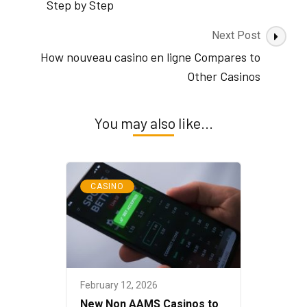
Step by Step
Next Post
How nouveau casino en ligne Compares to
Other Casinos
You may also like...
CASINO
February 12, 2026
New Non AAMS Casinos to