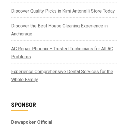
Discover Quality Picks in Kimi Antonelli Store Today
Discover the Best House Cleaning Experience in
Anchorage
AC Repair Phoenix – Trusted Technicians for All AC
Problems
Experience Comprehensive Dental Services for the
Whole Family
SPONSOR
Dewapoker Official