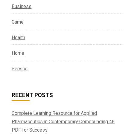
Business
Game
Health
Home
Service
RECENT POSTS
Complete Learning Resource for Applied
Pharmaceutics in Contemporary Compounding 4E
PDF for Success