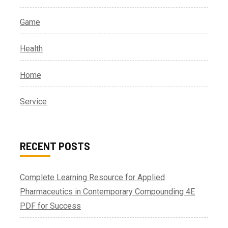
Game
Health
Home
Service
RECENT POSTS
Complete Learning Resource for Applied
Pharmaceutics in Contemporary Compounding 4E
PDF for Success