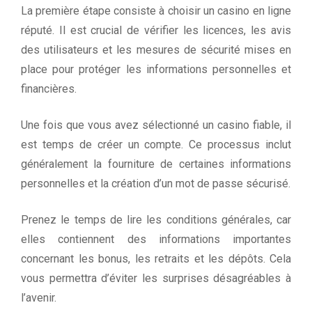
La première étape consiste à choisir un casino en ligne
réputé. Il est crucial de vérifier les licences, les avis
des utilisateurs et les mesures de sécurité mises en
place pour protéger les informations personnelles et
financières.
Une fois que vous avez sélectionné un casino fiable, il
est temps de créer un compte. Ce processus inclut
généralement la fourniture de certaines informations
personnelles et la création d’un mot de passe sécurisé.
Prenez le temps de lire les conditions générales, car
elles contiennent des informations importantes
concernant les bonus, les retraits et les dépôts. Cela
vous permettra d’éviter les surprises désagréables à
l’avenir.