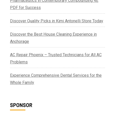
Pharmaceutics in Contemporary Compounding 4E
PDF for Success
Discover Quality Picks in Kimi Antonelli Store Today
Discover the Best House Cleaning Experience in
Anchorage
AC Repair Phoenix – Trusted Technicians for All AC
Problems
Experience Comprehensive Dental Services for the
Whole Family
SPONSOR