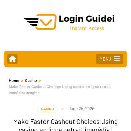
Skip
to
content
(Press
Enter)
MENU
>
>
Home
Casino
Make Faster Cashout Choices Using casino en ligne retrait
immédiat Insights
June 25, 2026
CASINO
Make Faster Cashout Choices Using
casino en ligne retrait immédiat