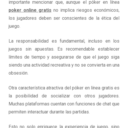
importante mencionar que, aunque el póker en línea
poker online gratis
no implica riesgos económicos,
los jugadores deben ser conscientes de la ética del
juego.
La responsabilidad es fundamental, incluso en los
juegos sin apuestas. Es recomendable establecer
límites de tiempo y asegurarse de que el juego siga
siendo una actividad recreativa y no se convierta en una
obsesión.
Otra característica atractiva del póker en línea gratis es
la posibilidad de socializar con otros jugadores.
Muchas plataformas cuentan con funciones de chat que
permiten interactuar durante las partidas.
Esto no solo enriquece la experiencia de juego, sino