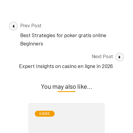
Post
Prev Post
Navigation
Best Strategies for poker gratis online
Beginners
Next Post
Expert Insights on casino en ligne in 2026
You may also like...
GAME