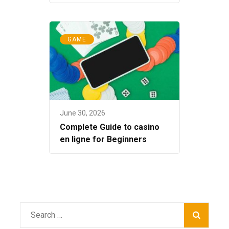
GAME
June 30, 2026
Complete Guide to casino
en ligne for Beginners
Search
for: