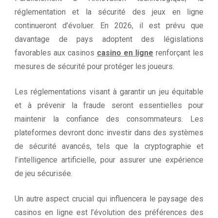
réglementation et la sécurité des jeux en ligne
continueront d’évoluer. En 2026, il est prévu que
davantage de pays adoptent des législations
favorables aux casinos
casino en ligne
renforçant les
mesures de sécurité pour protéger les joueurs.
Les réglementations visant à garantir un jeu équitable
et à prévenir la fraude seront essentielles pour
maintenir la confiance des consommateurs. Les
plateformes devront donc investir dans des systèmes
de sécurité avancés, tels que la cryptographie et
l’intelligence artificielle, pour assurer une expérience
de jeu sécurisée.
Un autre aspect crucial qui influencera le paysage des
casinos en ligne est l’évolution des préférences des