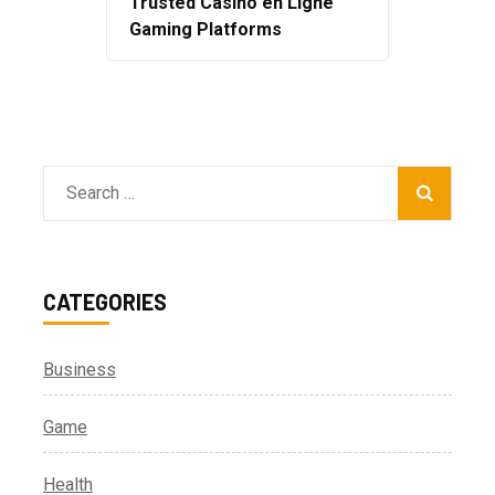
Trusted Casino en Ligne
Gaming Platforms
Search
for:
CATEGORIES
Business
Game
Health