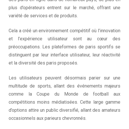
plus d’opérateurs entrent sur le marché, offrant une
variété de services et de produits.
Cela a créé un environnement compétitif où l’innovation
et l’expérience utilisateur sont au cœur des
préoccupations. Les plateformes de paris sportifs se
distinguent par leur interface utilisateur, leur réactivité
et la diversité des paris proposés.
Les utilisateurs peuvent désormais parier sur une
multitude de sports, allant des événements majeurs
comme la Coupe du Monde de football aux
compétitions moins médiatisées. Cette large gamme
d’options attire un public diversifié, allant des amateurs
occasionnels aux parieurs chevronnés.