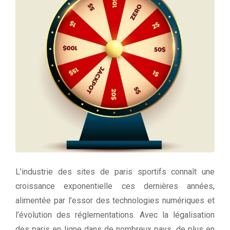
L’industrie des sites de paris sportifs connaît une
croissance exponentielle ces dernières années,
alimentée par l’essor des technologies numériques et
l’évolution des réglementations. Avec la légalisation
des paris en ligne dans de nombreux pays, de plus en