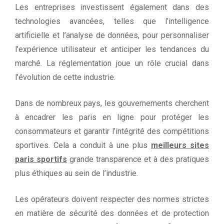
Les entreprises investissent également dans des
technologies avancées, telles que l’intelligence
artificielle et l’analyse de données, pour personnaliser
l’expérience utilisateur et anticiper les tendances du
marché. La réglementation joue un rôle crucial dans
l’évolution de cette industrie.
Dans de nombreux pays, les gouvernements cherchent
à encadrer les paris en ligne pour protéger les
consommateurs et garantir l’intégrité des compétitions
sportives. Cela a conduit à une plus
meilleurs sites
paris sportifs
grande transparence et à des pratiques
plus éthiques au sein de l’industrie.
Les opérateurs doivent respecter des normes strictes
en matière de sécurité des données et de protection