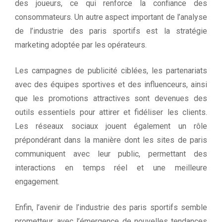
des joueurs, ce qui renforce la confiance des
consommateurs. Un autre aspect important de l’analyse
de l’industrie des paris sportifs est la stratégie
marketing adoptée par les opérateurs.
Les campagnes de publicité ciblées, les partenariats
avec des équipes sportives et des influenceurs, ainsi
que les promotions attractives sont devenues des
outils essentiels pour attirer et fidéliser les clients.
Les réseaux sociaux jouent également un rôle
prépondérant dans la manière dont les sites de paris
communiquent avec leur public, permettant des
interactions en temps réel et une meilleure
engagement.
Enfin, l’avenir de l’industrie des paris sportifs semble
prometteur, avec l’émergence de nouvelles tendances