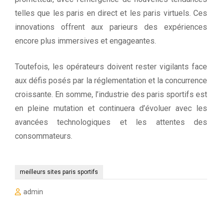
telles que les paris en direct et les paris virtuels. Ces
innovations offrent aux parieurs des expériences
encore plus immersives et engageantes.
Toutefois, les opérateurs doivent rester vigilants face
aux défis posés par la réglementation et la concurrence
croissante. En somme, l’industrie des paris sportifs est
en pleine mutation et continuera d’évoluer avec les
avancées technologiques et les attentes des
consommateurs.
meilleurs sites paris sportifs
admin