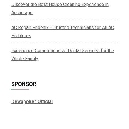
Discover the Best House Cleaning Experience in
Anchorage
AC Repair Phoenix – Trusted Technicians for All AC
Problems
Experience Comprehensive Dental Services for the
Whole Family
SPONSOR
Dewapoker Official