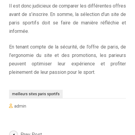
Il est donc judicieux de comparer les différentes offres
avant de s’inscrire. En somme, la sélection d’un site de
paris sportifs doit se faire de manière réfléchie et
informée.
En tenant compte de la sécurité, de l’offre de paris, de
l’ergonomie du site et des promotions, les parieurs
peuvent optimiser leur expérience et profiter
pleinement de leur passion pour le sport.
meilleurs sites paris sportifs
admin
Post
Prev Post