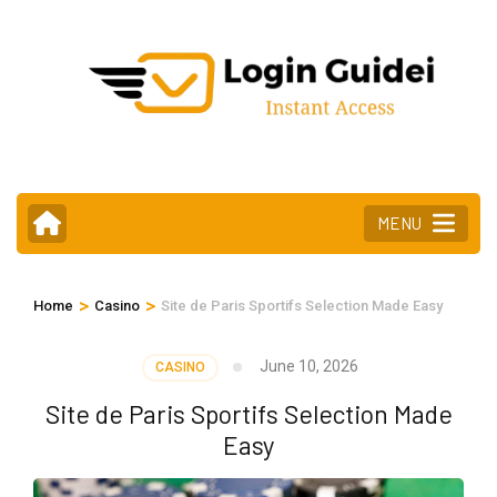
Skip
to
content
(Press
Enter)
MENU
>
>
Home
Casino
Site de Paris Sportifs Selection Made Easy
June 10, 2026
CASINO
Site de Paris Sportifs Selection Made
Easy