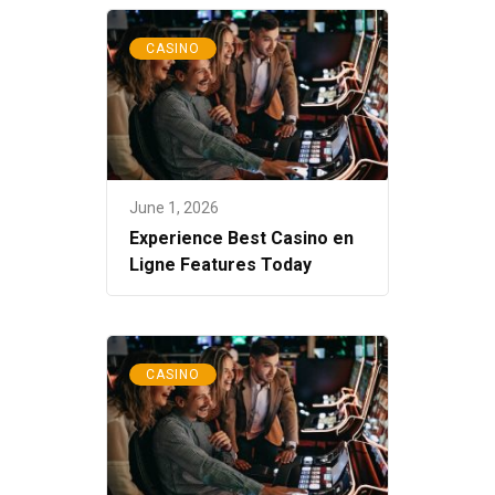
CASINO
June 1, 2026
Experience Best Casino en
Ligne Features Today
CASINO