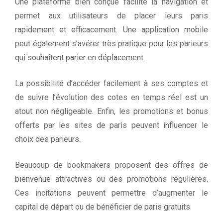
Une plateforme bien conçue facilite la navigation et
permet aux utilisateurs de placer leurs paris
rapidement et efficacement. Une application mobile
peut également s’avérer très pratique pour les parieurs
qui souhaitent parier en déplacement.
La possibilité d’accéder facilement à ses comptes et
de suivre l’évolution des cotes en temps réel est un
atout non négligeable. Enfin, les promotions et bonus
offerts par les sites de paris peuvent influencer le
choix des parieurs.
Beaucoup de bookmakers proposent des offres de
bienvenue attractives ou des promotions régulières.
Ces incitations peuvent permettre d’augmenter le
capital de départ ou de bénéficier de paris gratuits.