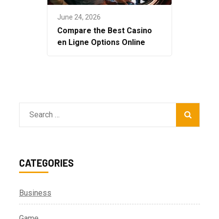
June 24, 2026
Compare the Best Casino
en Ligne Options Online
Search
for:
CATEGORIES
Business
Game