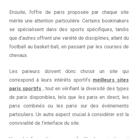
Ensuite, l’offre de paris proposée par chaque site
mérite une attention particulière. Certains bookmakers
se spécialisent dans des sports spécifiques, tandis
que d’autres offrent une variété de disciplines, allant du
football au basket-ball, en passant par les courses de
chevaux.
Les parieurs doivent donc choisir un site qui
correspond à leurs intérêts sportifs
meilleurs sites
paris sportifs
, tout en vérifiant la diversité des types
de paris disponibles, tels que les paris en direct, les
paris combinés ou les paris sur des événements
particuliers. Un autre aspect crucial à considérer est la
convivialité de l’interface du site.