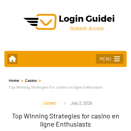
Skip
to
content
(Press
Enter)
MENU
>
>
Home
Casino
Top Winning Strategies for casino en ligne Enthusiasts
July 2, 2026
CASINO
Top Winning Strategies for casino en
ligne Enthusiasts