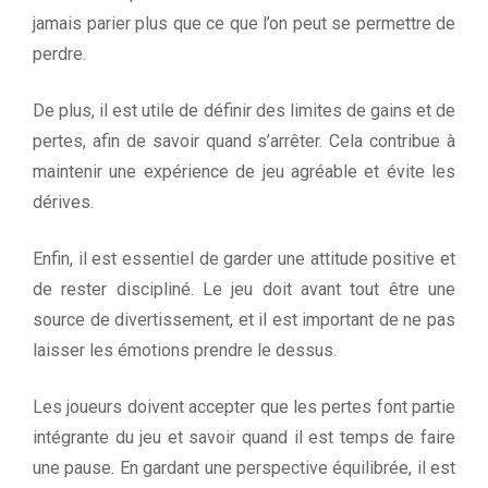
jamais parier plus que ce que l’on peut se permettre de
perdre.
De plus, il est utile de définir des limites de gains et de
pertes, afin de savoir quand s’arrêter. Cela contribue à
maintenir une expérience de jeu agréable et évite les
dérives.
Enfin, il est essentiel de garder une attitude positive et
de rester discipliné. Le jeu doit avant tout être une
source de divertissement, et il est important de ne pas
laisser les émotions prendre le dessus.
Les joueurs doivent accepter que les pertes font partie
intégrante du jeu et savoir quand il est temps de faire
une pause. En gardant une perspective équilibrée, il est