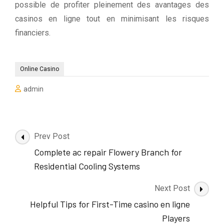
possible de profiter pleinement des avantages des
casinos en ligne tout en minimisant les risques
financiers.
Online Casino
admin
Post
Prev Post
Navigation
Complete ac repair Flowery Branch for
Residential Cooling Systems
Next Post
Helpful Tips for First-Time casino en ligne
Players