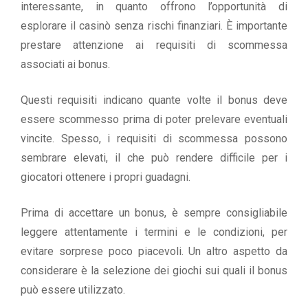
interessante, in quanto offrono l’opportunità di
esplorare il casinò senza rischi finanziari. È importante
prestare attenzione ai requisiti di scommessa
associati ai bonus.
Questi requisiti indicano quante volte il bonus deve
essere scommesso prima di poter prelevare eventuali
vincite. Spesso, i requisiti di scommessa possono
sembrare elevati, il che può rendere difficile per i
giocatori ottenere i propri guadagni.
Prima di accettare un bonus, è sempre consigliabile
leggere attentamente i termini e le condizioni, per
evitare sorprese poco piacevoli. Un altro aspetto da
considerare è la selezione dei giochi sui quali il bonus
può essere utilizzato.