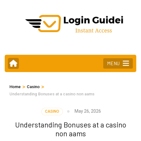
Skip
to
content
(Press
Enter)
MENU
>
>
Home
Casino
Understanding Bonuses at a casino non aams
May 26, 2026
CASINO
Understanding Bonuses at a casino
non aams