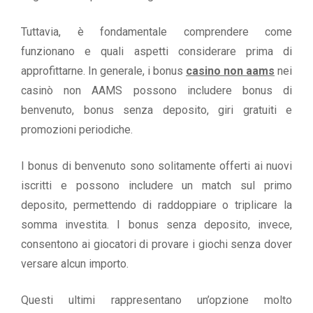
Tuttavia, è fondamentale comprendere come
funzionano e quali aspetti considerare prima di
approfittarne. In generale, i bonus
casino non aams
nei
casinò non AAMS possono includere bonus di
benvenuto, bonus senza deposito, giri gratuiti e
promozioni periodiche.
I bonus di benvenuto sono solitamente offerti ai nuovi
iscritti e possono includere un match sul primo
deposito, permettendo di raddoppiare o triplicare la
somma investita. I bonus senza deposito, invece,
consentono ai giocatori di provare i giochi senza dover
versare alcun importo.
Questi ultimi rappresentano un’opzione molto