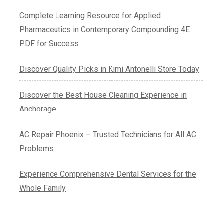
Complete Learning Resource for Applied
Pharmaceutics in Contemporary Compounding 4E
PDF for Success
Discover Quality Picks in Kimi Antonelli Store Today
Discover the Best House Cleaning Experience in
Anchorage
AC Repair Phoenix – Trusted Technicians for All AC
Problems
Experience Comprehensive Dental Services for the
Whole Family