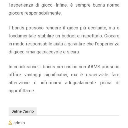
l’esperienza di gioco. Infine, è sempre buona norma
giocare responsabilmente.
I bonus possono rendere il gioco più eccitante, ma è
fondamentale stabilire un budget e rispettarlo. Giocare
in modo responsabile aiuta a garantire che l’esperienza
di gioco rimanga piacevole e sicura.
In conclusione, i bonus nei casinò non AAMS possono
offrire vantaggi significativi, ma è essenziale fare
attenzione e informarsi adeguatamente prima di
approfittarne.
Online Casino
admin