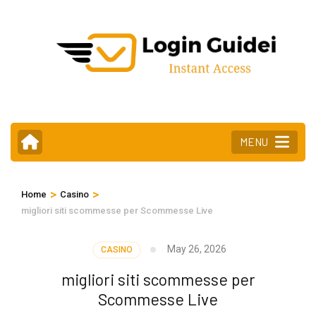
Skip
to
content
(Press
Enter)
MENU
>
>
Home
Casino
migliori siti scommesse per Scommesse Live
May 26, 2026
CASINO
migliori siti scommesse per
Scommesse Live