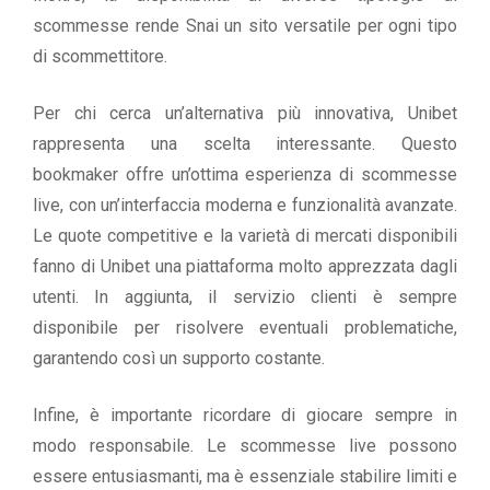
scommesse rende Snai un sito versatile per ogni tipo
di scommettitore.
Per chi cerca un’alternativa più innovativa, Unibet
rappresenta una scelta interessante. Questo
bookmaker offre un’ottima esperienza di scommesse
live, con un’interfaccia moderna e funzionalità avanzate.
Le quote competitive e la varietà di mercati disponibili
fanno di Unibet una piattaforma molto apprezzata dagli
utenti. In aggiunta, il servizio clienti è sempre
disponibile per risolvere eventuali problematiche,
garantendo così un supporto costante.
Infine, è importante ricordare di giocare sempre in
modo responsabile. Le scommesse live possono
essere entusiasmanti, ma è essenziale stabilire limiti e