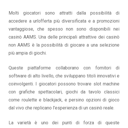
Molti giocatori sono attratti dalla possibilità di
accedere a un’offerta più diversificata e a promozioni
vantaggiose, che spesso non sono disponibili nei
casinò AAMS. Una delle principali attrattive dei casinò
non AAMS è la possibilità di giocare a una selezione
più ampia di giochi.
Queste piattaforme collaborano con fornitori di
software di alto livello, che sviluppano titoli innovativi e
coinvolgenti. I giocatori possono trovare slot machine
con grafiche spettacolari, giochi da tavolo classici
come roulette e blackjack, e persino opzioni di gioco
dal vivo che replicano l’esperienza di un casinò reale.
La varietà è uno dei punti di forza di queste