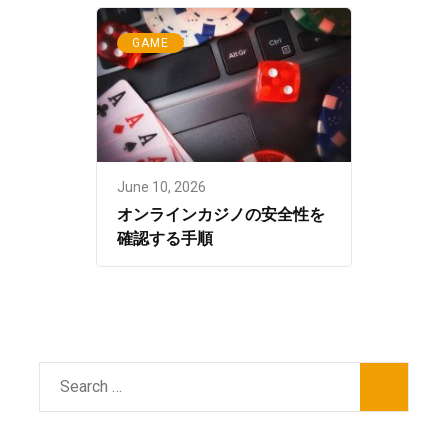
GAME
June 10, 2026
オンラインカジノの安全性を
確認する手順
Search
for: